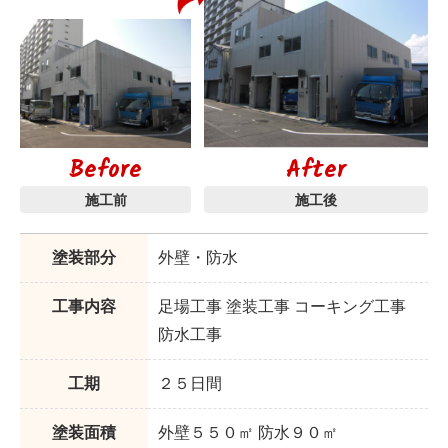
Before
After
施工前
施工後
塗装部分
外壁・防水
工事内容
足場工事 塗装工事 コーキング工事
防水工事
工期
２５日間
塗装面積
外壁５５０㎡ 防水９０㎡