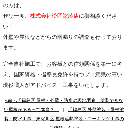
の方は、
ぜひ一度、
株式会社松岡塗装店
に御相談くださ
い！
外壁や屋根などからの雨漏りの調査も行っており
ます。
完全自社施工で、お客様との信頼関係を第一に考
え、国家資格・
指導員免許を持つプロ意識の高い
現役職人がアドバイス・工事をいたします。
«前へ「福島区 屋根・外壁・防水の現地調査 塗装できな
い屋根があるって本当？」
｜
「福島区 外壁塗装・屋根塗
装・防水工事 東淀川区 屋根遮熱塗装・コーキング工事の
ご依頼」次へ»