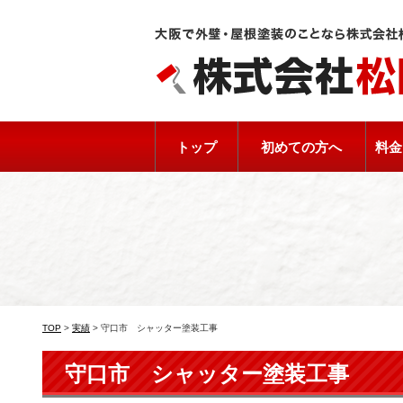
トップ
初めての方へ
料金
TOP
>
実績
>
守口市 シャッター塗装工事
守口市 シャッター塗装工事