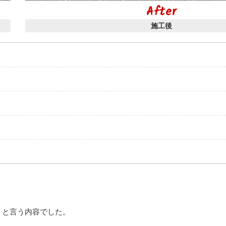
After
施工後
。と言う内容でした。