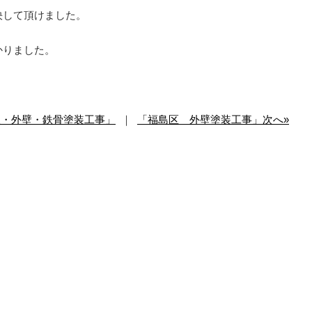
決して頂けました。
かりました。
根・外壁・鉄骨塗装工事」
｜
「福島区 外壁塗装工事」次へ»