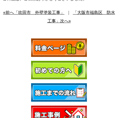
«前へ「吹田市 外壁塗装工事」
｜
「大阪市福島区 防水
工事」次へ»