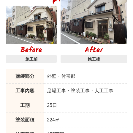
Before
After
施工前
施工後
塗装部分
外壁・付帯部
工事内容
足場工事・塗装工事・大工工事
工期
25日
塗装面積
224㎡