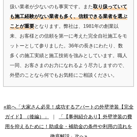
扱い業者が少ないのも事実です。また
取り扱っていて
も施工経験がない業者も多く、信頼できる業者を選ぶ
ことが重要
となります。弊社は、1981年の創業以
来、お客様との信頼を第一に考えた完全自社施工をモ
ットーとして参りました。36年の長きにわたり、数
多くの施工実績と施工技術を強みとしています。職人
一同、お客さまのお力になれるよう尽力しますので、
外壁のことなら何でもお気軽にご相談ください。
«前へ「大家さん必見！成功するアパートの外壁塗装【完全
ガイド】（後編）」
｜
「【事例紹介あり】外壁塗装の費
用を抑えるために！助成金・補助金の条件や利用の流れを
徹底解説」次へ»