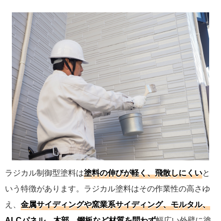
ラジカル制御型塗料は
塗料の伸びが軽く、飛散しにくい
と
いう特徴があります。ラジカル塗料はその作業性の高さゆ
え、
金属サイディングや窯業系サイディング、モルタル、
ALCパネル、木部、鋼板など材質を問わず
幅広い外壁に塗