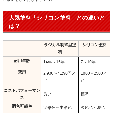
人気塗料「シリコン塗料」との違いと
は？
ラジカル制御型塗
シリコン塗料
料
耐用年数
14年～16年
7～10年
費用
2,930〜4,290円／
1800～2500／
㎡
㎡
コストパフォーマン
良い
標準
ス
調色可能色
淡彩色～中彩色
淡彩色～濃色