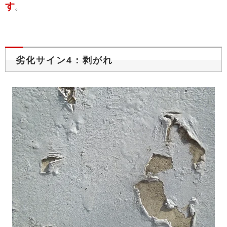
す
。
劣化サイン4：剥がれ